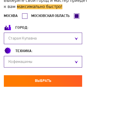
Выберите свой город и мастер приедет
Magnus
Makita
Marolex
Max
к вам
максимально быстро!
МОСКВА
МОСКОВСКАЯ ОБЛАСТЬ
Meran
Moller
Nilfisk
Oasis
ГОРОД:
OERTZEN
Oleo-Mac
Patriot
Старая Купавна
Portotecnica
Poseidon
Quattro Elementi
ТЕХНИКА:
Кофемашины
Rainbow
RedVerg
Ryobi
Sima-land
Skil
Smart
Sorokin
Stiga
ВЫБРАТЬ
STIHL
Sturm
Tornado
Total
VAX
Vostok
WiederKraft
Wortex