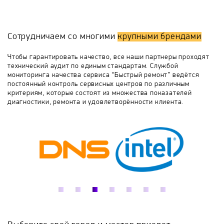
нарушения в работе модуля управления;
Все вышеописанные проблемы очень часто являются
Diold
Edon
Elitech
Elmos
результатом небрежной эксплуатации агрегата его
Сотрудничаем со многими
крупными брендами
владельцем, поэтому, чтобы мойка могла прослужить
вам максимально долгий срок, старайтесь следовать
Endever
ET
Fire
FIT
Чтобы гарантировать качество, все наши партнеры проходят
всем правилам, указанным в инструкции.
технический аудит по единым стандартам. Службой
мониторинга качества сервиса “Быстрый ремонт” ведётся
GARDENA
Green-Field
Greenworks
постоянный контроль сервисных центров по различным
критериям, которые состоят из множества показателей
диагностики, ремонта и удовлетворённости клиента.
Gunter
Hammer
Herz
Hitachi
Husqvarna
Huter
Imperial
Interskol
Kalibr
Karcher
Kolner
Kranzle
Kraton
Lavor Pro
Lifan