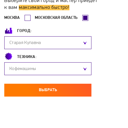
Выберите свой город и мастер приедет
GARDENA
Gastrorag
GRASSHOPPER
к вам
максимально быстро!
МОСКВА
МОСКОВСКАЯ ОБЛАСТЬ
Green-Field
GreenRevolution
Greenworks
ГОРОД:
Grillo
Hammer
Honda
Hoper
Старая Купавна
Husqvarna
Huter
Hyundai
ТЕХНИКА:
Кофемашины
Interskol
Kadvi
Kalibr
Kaluga
KAMA
Kentavr
Kraton
Kuban
ВЫБРАТЬ
Laski
Leader
Lifan
LUX
Mantis
Master
MasterYard
MaxCut