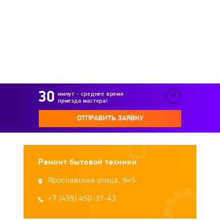
McCulloch
Mobil K
Modul
Mogilevliftmash
Monferme
Moritz Zdekauer
MTD
MTZ
Neva
минут - среднее время
приезда мастера!
Oka
Parma
Partner
Parton
ОТПРАВИТЬ ЗАЯВКУ
Patriot
Pobeda
Prorab
Pubert
Ремонт бытовой техники
RedVerg
Rein
Rusich
Ruslan
Ярославская улица, 8к5
Ryobi
+7 (499) 450-37-43
Sable
Salut
Sanita