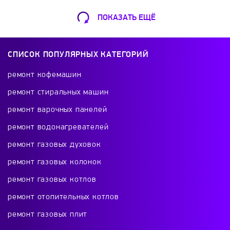
SibGarden
Silex
SOLO
Stiga
ПОКАЗАТЬ ЕЩЁ
Ремонт Кофемашин
STIHL
Sturm
SunGarden
Taipit
Шарикоподшипниковская ул., 13А
СПИСОК ПОПУЛЯРНЫХ КАТЕГОРИЙ
+7 (499) 490-49-46
Tarpan
TEXAS
Tselina
Tsunami
ремонт кофемашин
ремонт стиральных машин
Ugra
Ural
VIKING
Weima
ремонт варочных панелей
Ремонт телевизоров
ремонт водонагревателей
Workmaster
Wortex
Yanis
ZiD
Красного Маяка 16
ремонт газовых духовок
+7 (499) 495-46-42
ремонт газовых колонок
Zubr
ремонт газовых котлов
ремонт отопительных котлов
Ремонт холодильников
ремонт газовых плит
проспект Будённого, 26к2