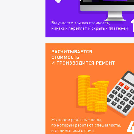
Вы узнаете точную стоимость,
никаких переплат и скрытых платежей
РАСЧИТЫВАЕТСЯ
СТОИМОСТЬ
И ПРОИЗВОДИТСЯ РЕМОНТ
Мы знаем реальные цены,
по которым работают специалисты,
и делимся ими с вами.