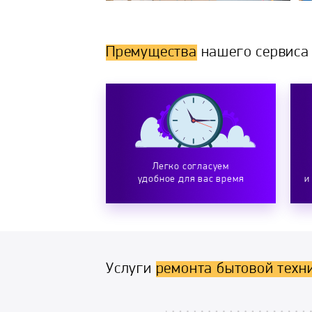
Премущества
нашего сервиса
Легко согласуем
удобное для вас время
и
Услуги
ремонта бытовой техн