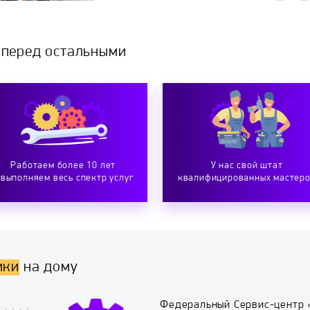
 перед остальными
Работаем более 10 лет
У нас свой штат
 выполняем весь спектр услуг
квалифицированных мастер
ики
на дому
Федеральный Сервис-центр 