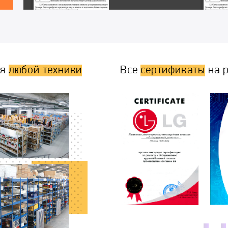
ля
любой техники
Все
сертификаты
на р