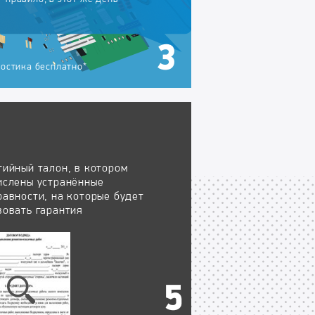
остика бесплатно*
тийный талон, в котором
ислены устранённые
равности, на которые будет
вовать гарантия