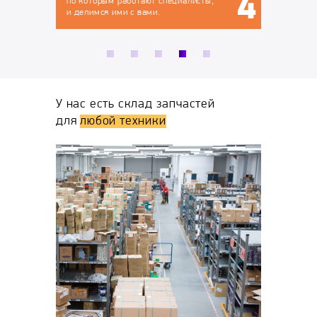
рым работают специалисты,
ся ими с вами.
У нас есть склад запчастей
для
любой техники