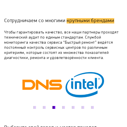
комплектующих, что гарантирует идеальную
совместимость и высокую долговечность.
Honeywell
HP
IRIS
Kodak
Наши клиенты могут воспользоваться курьерской
Сотрудничаем со многими
крупными брендами
доставкой поломанного сканера в сервисный центр -
MEGA
Microtek
Minelab
Motorola
это сэкономит ваше время и станет гарантией
Чтобы гарантировать качество, все наши партнеры проходят
полной безопасности транспортировки сканера в
технический аудит по единым стандартам. Службой
мастерскую. Размещая ремонт сканера у нас, вы
мониторинга качества сервиса “Быстрый ремонт” ведётся
Mustek
Oce
Optima
Panasonic
выбираете качество!
постоянный контроль сервисных центров по различным
критериям, которые состоят из множества показателей
диагностики, ремонта и удовлетворённости клиента.
Planon
Plustek
Rowe
Sceye
WideTEK
Xerox
Zebra