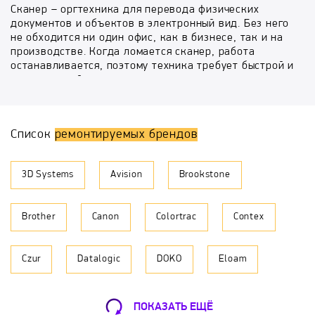
Сканер – оргтехника для перевода физических
документов и объектов в электронный вид. Без него
не обходится ни один офис, как в бизнесе, так и на
производстве. Когда ломается сканер, работа
останавливается, поэтому техника требует быстрой и
качественной починки.
Узкая специализация нашего сервисного центра
позволяет добиться высокого профессионализма в
Список
ремонтируемых брендов
этой области – мы выполняем качественный ремонт
сканеров в Сосенках, независимо от его сложности и
марки сканера. Наш сервисный центр работает с
3D Systems
Avision
Brookstone
ведущими брендами сканеров. Каждый из них -
уважаемый и надежный бренд, хорошо
зарекомендовавший себя на рынке, и полюбившийся
Brother
Canon
Colortrac
Contex
потребителям. Но в мире нет совершенства и вечных
механизмов, поэтому ремонт сканеров в Сосенках -
востребованная услуга.
Czur
Datalogic
DOKO
Eloam
Мы подходим индивидуально к ремонту каждого
сканера, и для каждой из перечисленных выше
Epson
Espada
Fujitsu
Graphtec
марок у нас есть широкий выбор оригинальных
ПОКАЗАТЬ ЕЩЁ