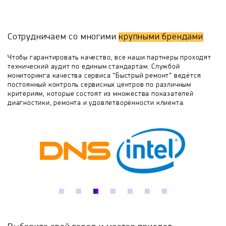
восстановим телевизор бесплатно. Гарантия до 12
месяцев.
DEXP
Digma
Doffler
Econ
Сотрудничаем со многими
крупными брендами
Elgato
Eplutus
Ergo
Erisson
Чтобы гарантировать качество, все наши партнеры проходят
технический аудит по единым стандартам. Службой
мониторинга качества сервиса “Быстрый ремонт” ведётся
Eurolan
Frame
Fusion
Haier
постоянный контроль сервисных центров по различным
критериям, которые состоят из множества показателей
диагностики, ремонта и удовлетворённости клиента.
HARPER
Hartens
Hisense
Hitachi
Horizont
Hyundai
iconBIT
Irbis
JVC
Kivi
Kraft
Leben
LeEco
Leff
LG
Loewe
Metz