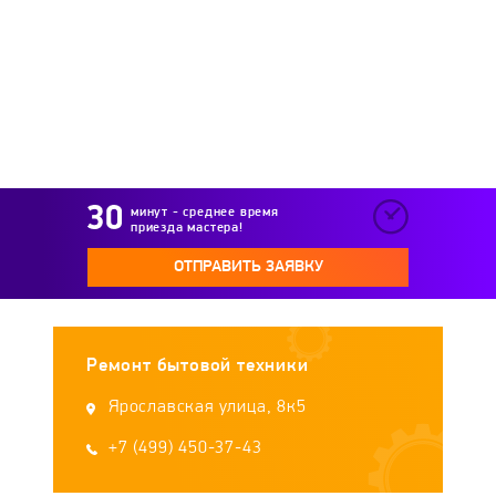
Suzuki
TCL
Telefunken
Thomson
TLK
Toshiba
Vekta
Viewsonic
Vityas
VR
Xiaomi
XPX
минут - среднее время
приезда мастера!
Yongnuo
Yuno
ОТПРАВИТЬ ЗАЯВКУ
Ремонт бытовой техники
Ярославская улица, 8к5
+7 (499) 450-37-43