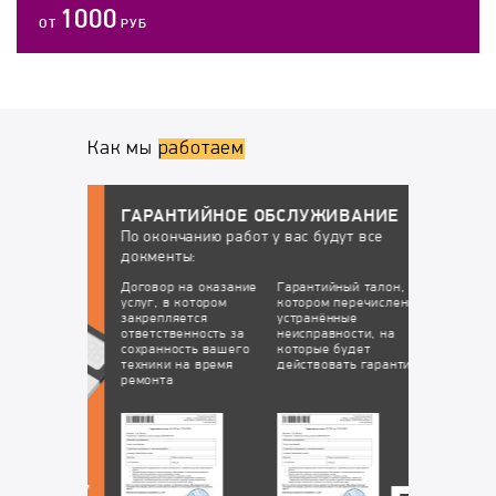
1000
ОТ
РУБ
Как мы
работаем
ГАРАНТИЙНОЕ ОБСЛУЖИВАНИЕ
По окончанию работ у вас будут все
докменты:
НТ
Договор на оказание
Гарантийный талон, в
услуг, в котором
котором перечислены
закрепляется
устранённые
ответственность за
неисправности, на
сохранность вашего
которые будет
техники на время
действовать гарантия
ремонта