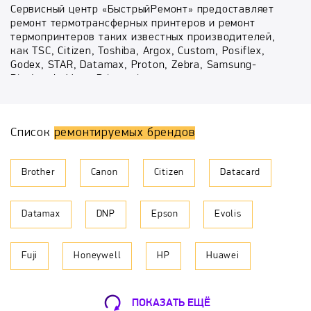
Сервисный центр «БыстрыйРемонт» предоставляет
ремонт термотрансферных принтеров и ремонт
термопринтеров таких известных производителей,
как TSC, Citizen, Toshiba, Argox, Custom, Posiflex,
Godex, STAR, Datamax, Proton, Zebra, Samsung-
Bixolon, Lukhan, Printronix.
Принцип работы термопринтера основан на
смешивании при нагревании двух бесцветных капель
Список
ремонтируемых брендов
в цветную. Этот метод печати называют термическим.
Для данного вида принтера чаще всего используется
бумага с чувствительным покрытием, имеющая вид
Brother
Canon
Citizen
Datacard
матрицы. В ячейках этой матрицы как раз и
находятся пары микрокапель.
Datamax
DNP
Epson
Evolis
К сожалению, термопринтеры тоже не вечны, и они
имеют свойство изнашиваться и ломаться с течением
времени. Чтобы устранить поломку термопринтера
Fuji
Honeywell
HP
Huawei
достаточно обратиться к нам и заказать ремонт
термопринтеров в Сосенках.
Intermec
IRIS
Kodak
Мы гарантируем, что Вы останетесь довольны
ПОКАЗАТЬ ЕЩЁ