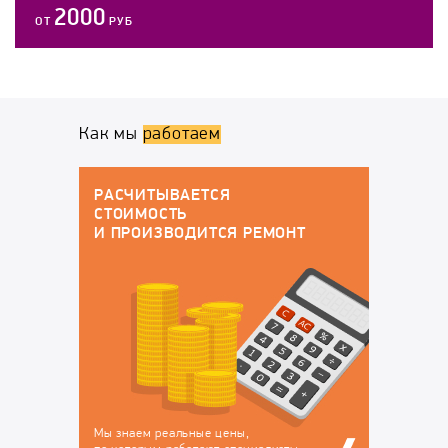
2000
ОТ
РУБ
Как мы
работаем
ГАРАНТИЙНОЕ ОБСЛУЖИВАНИЕ
По окончанию работ у вас будут все
докменты:
ОНТ
Договор на оказание
Гарантийный талон, в
услуг, в котором
котором перечислены
закрепляется
устранённые
ответственность за
неисправности, на
сохранность вашего
которые будет
техники на время
действовать гарантия
ремонта