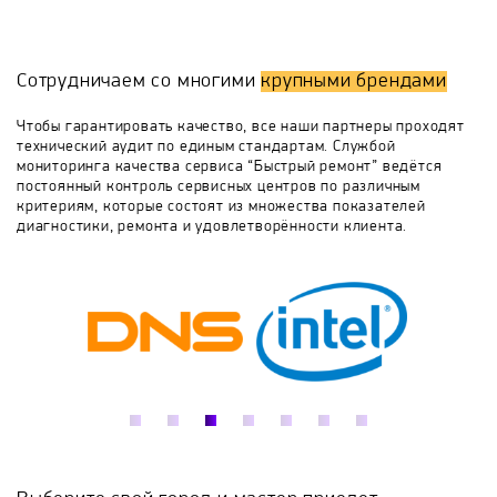
результатом выполненного ремонта вашего
аппарата, и в дальнейшем вы захотите сотрудничать
Konica Minolta
Kyocera
Lexmark
именно с нашей компанией, получая различные
консультации по ремонту термопринтеров и не
Сотрудничаем со многими
крупными брендами
только.
LifePrint
Max
Mercury
Mitsubishi
Чтобы гарантировать качество, все наши партнеры проходят
Диагностика - определение технического состояния
технический аудит по единым стандартам. Службой
изделия и локализация дефектного узла, устранение
мониторинга качества сервиса “Быстрый ремонт” ведётся
Oce
OKI
Panasonic
Pantum
неисправностей, не связанных с разборкой, изъятием
постоянный контроль сервисных центров по различным
комплектующих из изделия.
критериям, которые состоят из множества показателей
диагностики, ремонта и удовлетворённости клиента.
Partex
Polaroid
Ricoh
Samsung
Sharp
Soft Line
Star
Toshiba
TSC
Xerox
Xiaomi
Xprinter
Zebra
ZyXel