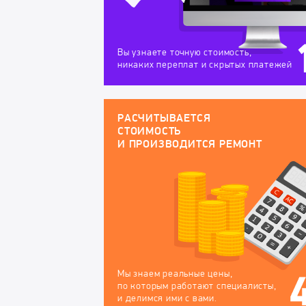
Вы узнаете точную стоимость,
никаких переплат и скрытых платежей
РАСЧИТЫВАЕТСЯ
СТОИМОСТЬ
И ПРОИЗВОДИТСЯ РЕМОНТ
Мы знаем реальные цены,
по которым работают специалисты,
и делимся ими с вами.