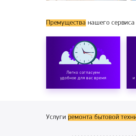
Премущества
нашего сервиса
Легко согласуем
удобное для вас время
и
Услуги
ремонта бытовой техн