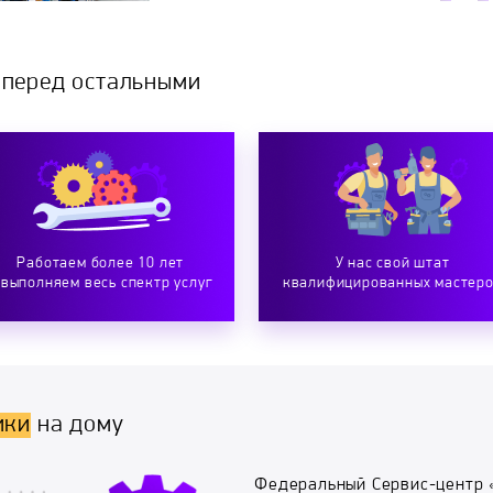
 перед остальными
Работаем более 10 лет
У нас свой штат
 выполняем весь спектр услуг
квалифицированных мастер
ики
на дому
Федеральный Сервис-центр 