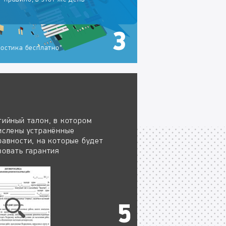
остика бесплатно*
тийный талон, в котором
ислены устранённые
равности, на которые будет
вовать гарантия