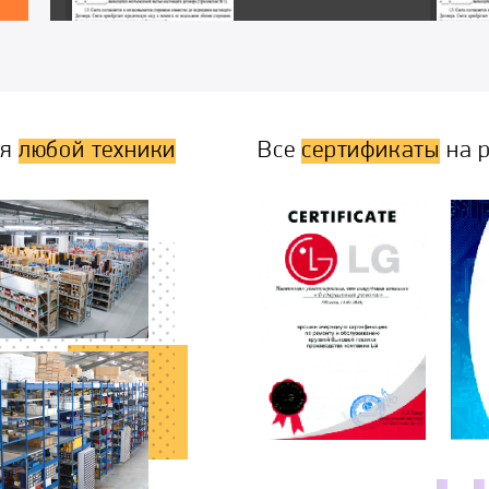
ля
любой техники
Все
сертификаты
на р