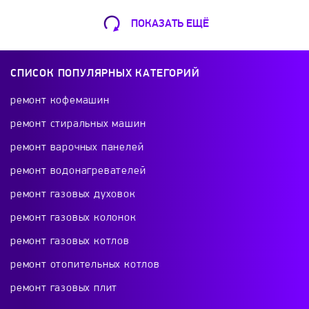
Palisad
Polaris
Press
Princess
ПОКАЗАТЬ ЕЩЁ
Ремонт Кофемашин
Profi Cook
Pullman
RawMid
Шарикоподшипниковская ул., 13А
СПИСОК ПОПУЛЯРНЫХ КАТЕГОРИЙ
+7 (499) 490-49-46
Redmond
Risoli
Roller Grill
ремонт кофемашин
ремонт стиральных машин
Rommelsbacher
ROTOR
RoverTech
ремонт варочных панелей
Ремонт телевизоров
ремонт водонагревателей
Rowenta
Russell Hobbs
Sakura
Красного Маяка 16
ремонт газовых духовок
+7 (499) 495-46-42
ремонт газовых колонок
Saturn
Scarlett
Sinbo
Sirman
ремонт газовых котлов
Sitram
Smeg
Smile
Solis
ремонт отопительных котлов
Ремонт холодильников
ремонт газовых плит
проспект Будённого, 26к2
Sonus Faber
StarWind
Staub