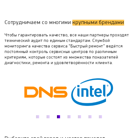
возникновению различных неисправностей, кроме
того, грязный гриль выглядит не эстетично и не
Bosch
Brabantia
Breville
слишком хорош в плане гигиеничности.
Сотрудничаем со многими
крупными брендами
Решить все эти проблемы поможет обращение в
Broil King
BST
CADAC
Caso
нашу сервисную службу «БыстрыйРемонт». Опытные
Чтобы гарантировать качество, все наши партнеры проходят
мастера примут все необходимые меры и быстро
технический аудит по единым стандартам. Службой
приведут устройство в надлежащее состояние.
мониторинга качества сервиса “Быстрый ремонт” ведётся
CELLO
Centek
Charbroil
постоянный контроль сервисных центров по различным
критериям, которые состоят из множества показателей
диагностики, ремонта и удовлетворённости клиента.
Chudesnitsa
Classic
Clatronic
Dauken
De'Longhi
Delta
Delta Lux
Dimplex
Dobrynia
Eksi
ELAC
Elan Gallery
Elekon
Elwin