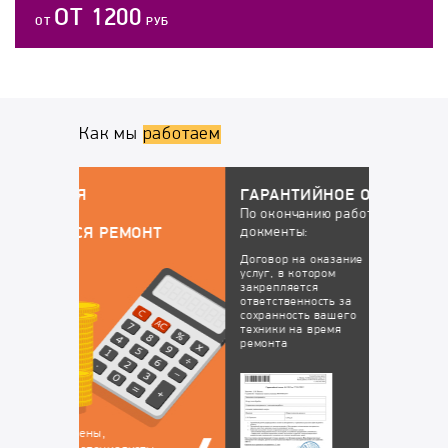
ОТ 1200
ОТ
РУБ
Как мы
работаем
ГАРАНТИЙНОЕ ОБСЛУЖИВАНИЕ
По окончанию работ у вас будут все
докменты:
НТ
Договор на оказание
Гарантийный талон, в
услуг, в котором
котором перечислены
закрепляется
устранённые
ответственность за
неисправности, на
сохранность вашего
которые будет
техники на время
действовать гарантия
ремонта